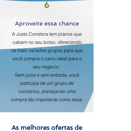
6
Aproveite essa chance
A Justo Corretora tem planos que
cabem no seu bolso, oferecendo
os mais variados grupos para que
você compre o carro ideal para o
seu negócio.
Sem juros e sem entrada, você
participa de um grupo de
consórcio, planejando uma
compra tão importante como essa.
As melhores ofertas de