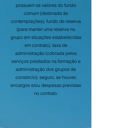
possuem os valores do fundo
comum (destinado às
contemplações), fundo de reserva
(para manter uma reserva no
grupo em situações estabelecidas
em contrato), taxa de
administração (cobrada pelos
serviços prestados na formação e
administração dos grupos de
consórcio), seguro, se houver,
encargos e/ou despesas previstas
no contrato.