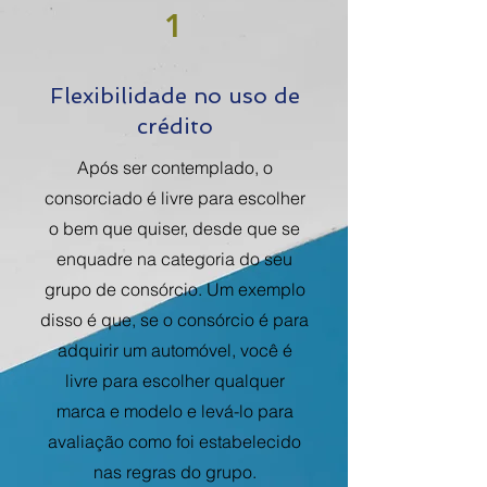
1
Flexibilidade no uso de
crédito
Após ser contemplado, o
consorciado é livre para escolher
o bem que quiser, desde que se
enquadre na categoria do seu
grupo de consórcio. Um exemplo
disso é que, se o consórcio é para
adquirir um automóvel, você é
livre para escolher qualquer
marca e modelo e levá-lo para
avaliação como foi estabelecido
nas regras do grupo.