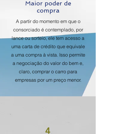
Maior poder de
compra
A partir do momento em que o
consorciado é contemplado, por
lance ou sorteio, ele tem acesso a
uma carta de crédito que equivale
a uma compra à vista. Isso permite
a negociação do valor do bem e,
claro, comprar o carro para
empresas por um preço menor.
4