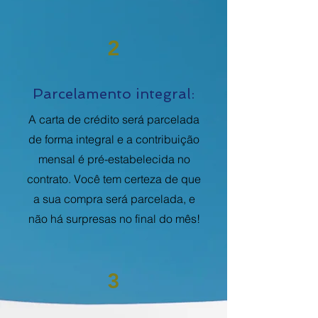
2
Parcelamento integral:
A carta de crédito será parcelada
de forma integral e a contribuição
mensal é pré-estabelecida no
contrato. Você tem certeza de que
a sua compra será parcelada, e
não há surpresas no final do mês!
3